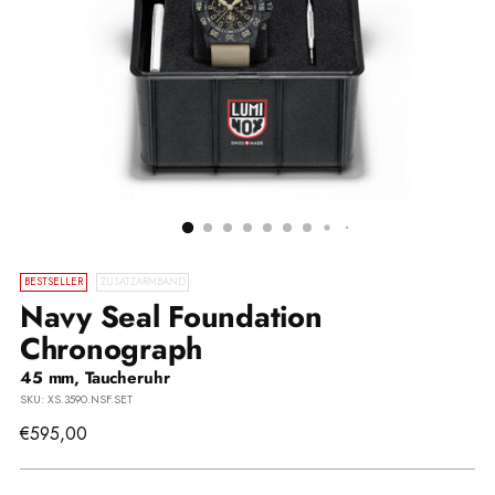
BESTSELLER
ZUSATZARMBAND
Navy Seal Foundation
Chronograph
45 mm, Taucheruhr
SKU: XS.3590.NSF.SET
Regulärer
€595,00
Preis