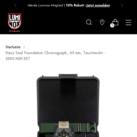
Werde Luminox Mitglied |
10% Rabatt -
Jetzt anmelden
Bitte
bestätige
0
in
Kürze
Startseite
deine
Navy Seal Foundation Chronograph, 45 mm, Taucheruhr -
3590.NSF.SET
Anmeldung
per
Email