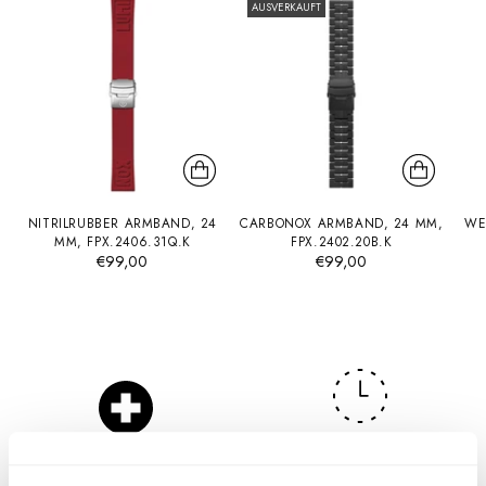
AUSVERKAUFT
NITRILRUBBER ARMBAND, 24
CARBONOX ARMBAND, 24 MM,
WE
MM, FPX.2406.31Q.K
FPX.2402.20B.K
€99,00
€99,00
Dauerhaftes Leuchten für bis zu
Swiss Made
25 Jahre