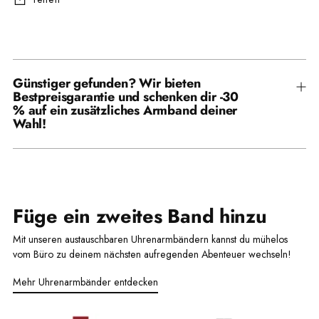
Produkt
in
den
Günstiger gefunden? Wir bieten
Warenkorb
Bestpreisgarantie und schenken dir -30
legen
% auf ein zusätzliches Armband deiner
Wahl!
Füge ein zweites Band hinzu
Mit unseren austauschbaren Uhrenarmbändern kannst du mühelos
vom Büro zu deinem nächsten aufregenden Abenteuer wechseln!
Mehr Uhrenarmbänder entdecken